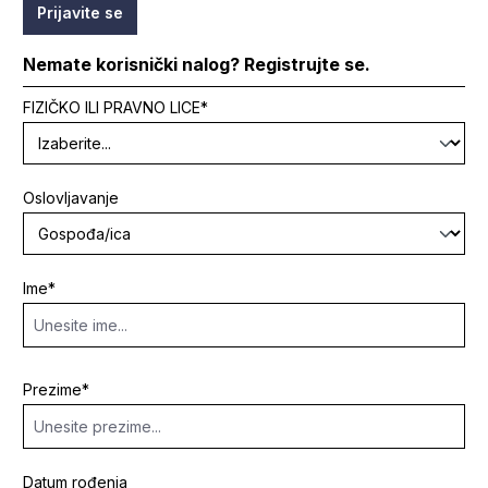
Prijavite se
Nemate korisnički nalog? Registrujte se.
Lični podaci
FIZIČKO ILI PRAVNO LICE*
Oslovljavanje
Ime*
Prezime*
Datum rođenja