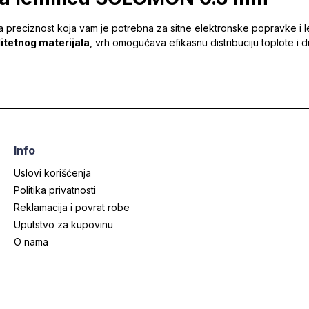
a preciznost koja vam je potrebna za sitne elektronske popravke i l
litetnog materijala
, vrh omogućava efikasnu distribuciju toplote i d
Info
Uslovi korišćenja
Politika privatnosti
Reklamacija i povrat robe
Uputstvo za kupovinu
O nama