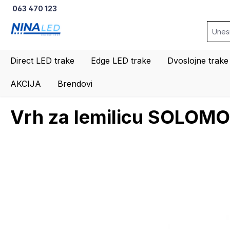
063 470 123
na pretragu
Preskoči na glavnu navigaciju
Direct LED trake
Edge LED trake
Dvoslojne trake
AKCIJA
Brendovi
Vrh za lemilicu SOLOM