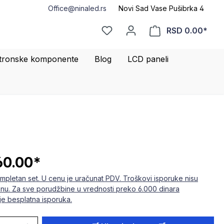
Office@ninaled.rs
Novi Sad Vase Pušibrka 4
RSD 0.00*
ktronske komponente
Blog
LCD paneli
60.00*
mpletan set. U cenu je uračunat PDV. Troškovi isporuke nisu
enu. Za sve porudžbine u vrednosti preko 6.000 dinara
e besplatna isporuka.