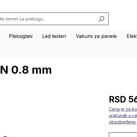
Pleksiglasi
Led testeri
Vakumi za panele
Ele
ON 0.8 mm
RSD 5
Cena je za ko
uračunati u c
obezbeđena j