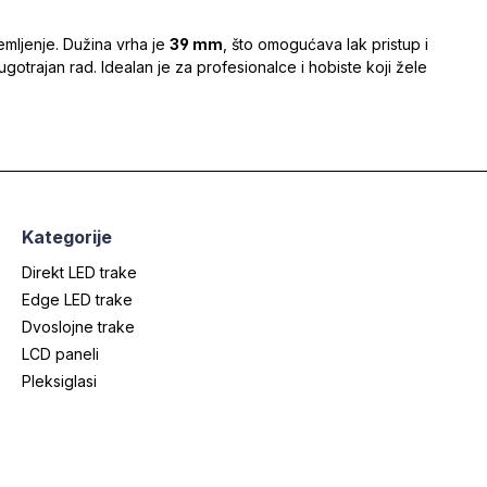
emljenje. Dužina vrha je
39 mm
, što omogućava lak pristup i
ugotrajan rad. Idealan je za profesionalce i hobiste koji žele
Kategorije
Direkt LED trake
Edge LED trake
Dvoslojne trake
LCD paneli
Pleksiglasi