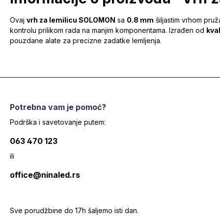
Ovaj
vrh za lemilicu SOLOMON
sa
0.8 mm
šiljastim vrhom pruž
kontrolu prilikom rada na manjim komponentama. Izrađen od
kva
pouzdane alate za precizne zadatke lemljenja.
Potrebna vam je pomoć?
Podrška i savetovanje putem:
063 470 123
ili
office@ninaled.rs
Sve porudžbine do 17h šaljemo isti dan.