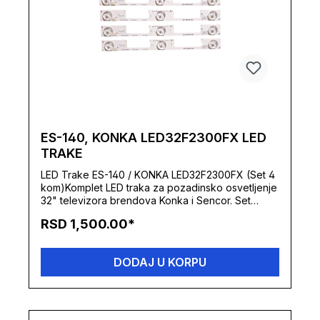
ES-140, KONKA LED32F2300FX LED
TRAKE
LED Trake ES-140 / KONKA LED32F2300FX (Set 4
kom)Komplet LED traka za pozadinsko osvetljenje
32" televizora brendova Konka i Sencor. Set
sadrži 4 identične trake, izrađene na stabilnoj
RSD 1,500.00*
podlozi sa već nanesenom termički provodljivom
dvostrano lepljivom trakom, što omogućava laku
montažu i efikasno odvođenje toplote sa
DODAJ U KORPU
dioda.Tehničke specifikacijeOznaka kompleta:
ES-140Kodne oznake na trakama: LED32F2300NE
/ 35017948 / 2013-03-07Broj traka u setu: 4
komada (4 $\times$ A tip)Broj dioda po traci: 3
LEDUkupan broj dioda u TV-u: 12 LEDRadni napon