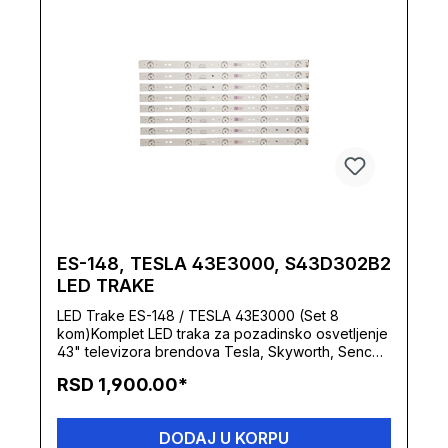
diode: 6VDužina LED trake: 210 mmTip sočiva:
OkruglaSamolepljiva traka: Da (termo-provodljiva
pozadina)Brend: KONKA / SENCORPodržani
modeli televizoraKomplet pokriva sledeće 32"
modele televizora:Konka LED32F2300FXSencor
LED32F2300NE
ES-148, TESLA 43E3000, S43D302B2
LED TRAKE
LED Trake ES-148 / TESLA 43E3000 (Set 8
kom)Komplet LED traka za pozadinsko osvetljenje
43" televizora brendova Tesla, Skyworth, Sencor
i drugih. Set sadrži 8 identičnih traka izrađenih na
RSD 1,900.00*
stabilnoj podlozi sa nanesenom termički
provodljivom dvostrano lepljivom trakom, koja
omogućava brzu montažu i kvalitetno odvođenje
DODAJ U KORPU
toplote sa dioda.Tehničke specifikacijeOznaka