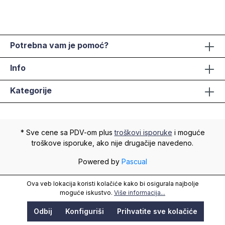
Potrebna vam je pomoć?
Info
Kategorije
* Sve cene sa PDV-om plus
troškovi isporuke
i moguće
troškove isporuke, ako nije drugačije navedeno.
Powered by
Pascual
Ova veb lokacija koristi kolačiće kako bi osigurala najbolje
moguće iskustvo.
Više informacija...
Odbij
Konfiguriši
Prihvatite sve kolačiće