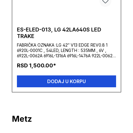
ES-ELED-013, LG 42LA640S LED
TRAKE
FABRIČKA OZNAKA :LG 42″ V13 EDGE REV0.8 1
6920L-0001C , 54LED, LENGTH : 535MM , 6V ,
6922L-0062A 6916L-1316A 6916L-1476A 922L-0062A
6916L-1316A 6916L-1472A , 6916L-1166A KONEKTOR :
RSD 1,500.00*
10PINODGOVARA MODELU PANELA : LC420EUN-
SFF1 , LC420EUN-SFF3 , LC420EUNSFF1 ,
LC420EUNSFF3
DODAJ U KORPU
Metz