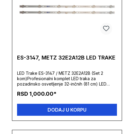
ES-3147, METZ 32E2A12B LED TRAKE
LED Trake ES-3147 / METZ 32E2A12B (Set 2
kom)Profesionalni komplet LED traka za
pozadinsko osvetljenje 32-inčnih (81 cm) LED
televizora brenda Metz. Ovaj servisni set je
RSD 1,000.00*
projektovan za preciznu i brzu zamenu
pozadinskog osvetljenja sa direktnim sistemom
dioda (Direct LED). Sve trake u kompletu su
DODAJ U KORPU
izrađene na krutoj aluminijumskoj podlozi visokog
kvaliteta sa fabrički nanesenom termički
provodljivom dvostrano lepljivom trakom, koja
obezbeđuje optimalnu disipaciju toplote unutar
kućišta i garantuje dugotrajan rad nakon