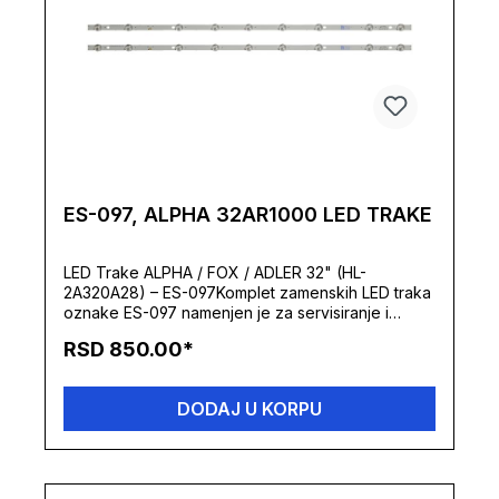
ES-097, ALPHA 32AR1000 LED TRAKE
LED Trake ALPHA / FOX / ADLER 32" (HL-
2A320A28) – ES-097Komplet zamenskih LED traka
oznake ES-097 namenjen je za servisiranje i
popravku pozadinskog osvetljenja na televizorima
RSD 850.00*
dijagonale 32 inča (81 cm). Ovaj set se masovno
ugrađuje u regionalno popularne brendove kao
što su Alpha, Fox, Adler i Arielli, ali se koristi i kod
DODAJ U KORPU
pojedinih modela brendova Daewoo i Blaupunkt.
Kada televizor normalno emituje zvuk, reaguje na
daljinski upravljač, a ekran ostaje taman ili daje
sliku koja se jedva vidi pod spoljnim svetlom,
ugradnja novog, kompletnog seta traka u