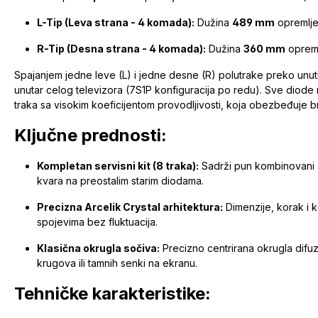
L-Tip (Leva strana - 4 komada):
Dužina
489 mm
opremlj
R-Tip (Desna strana - 4 komada):
Dužina
360 mm
oprem
Spajanjem jedne leve (L) i jedne desne (R) polutrake preko unut
unutar celog televizora (7S1P konfiguracija po redu). Sve dio
traka sa visokim koeficijentom provodljivosti, koja obezbeđuje b
Ključne prednosti:
Kompletan servisni kit (8 traka):
Sadrži pun kombinovani 
kvara na preostalim starim diodama.
Precizna Arcelik Crystal arhitektura:
Dimenzije, korak i k
spojevima bez fluktuacija.
Klasična okrugla sočiva:
Precizno centrirana okrugla difuz
krugova ili tamnih senki na ekranu.
Tehničke karakteristike: