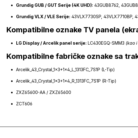
Grundig GUB / GUT Serije (4K UHD):
43GUB8762, 43GUB8
Grundig VLX / VLE Serije:
43VLX7730SP, 43VLX7710BP, 4
Kompatibilne oznake TV panela (ekr
LG Display / Arcelik panel serije:
LC430EGQ-SMM3
(kao i
Kompatibilne fabričke oznake sa tra
Arcelik_43_Crystal_1x3+1x4_L_1313FC_7S1P (L-Tip)
Arcelik_43_Crystal_1x3+1x4_R_1313FC_7S1P (R-Tip)
ZXZ65600-AA / ZXZ65600
ZCT606