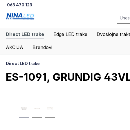
063 470 123
na pretragu
Preskoči na glavnu navigaciju
Direct LED trake
Edge LED trake
Dvoslojne trak
AKCIJA
Brendovi
Direct LED trake
ES-1091, GRUNDIG 43V