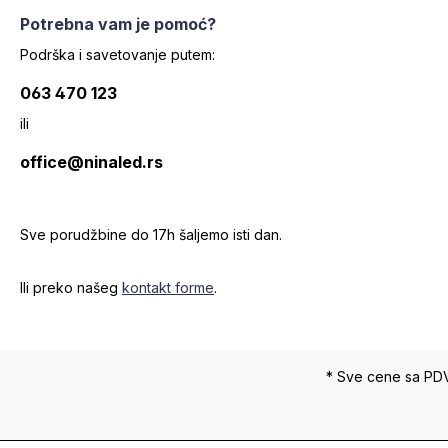
Potrebna vam je pomoć?
Podrška i savetovanje putem:
063 470 123
ili
office@ninaled.rs
Sve porudžbine do 17h šaljemo isti dan.
Ili preko našeg
kontakt forme
.
* Sve cene sa PD