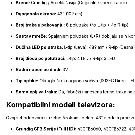
Brend:
Grundig / Arcelik šasija (Originalne specifikacije)
Dijagonala ekrana:
43" (109 cm)
Broj traka u pakovanju:
8 polutraka (4x L-tip + 4x R-tip)
Sastav mreže:
Spajanjem polutraka (L+R) dobijaju se 4 ko
Dužina LED polutraka:
L-tip (Leva): 489 mm / R-tip (Desna
Broj dioda po polutraci:
L-tip: 4 LED / R-tip: 3 LED
Radni napon po diodi:
3V
Tip optike:
Okrugla širokougaona sočiva (1313FC Direct-LE
Samolepljiva traka:
Da, fabrički nanesena termo-traka na 
Kompatibilni modeli televizora:
Ovaj set odgovara izuzetno širokom spektru 43" modela proizved
Grundig GFB Serije (Full HD):
43GFB6060, 43GFB6722, 43