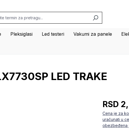
e
Pleksiglasi
Led testeri
Vakumi za panele
Ele
LX7730SP LED TRAKE
RSD 2
Cena je za ko
uračunati u c
obezbeđena j