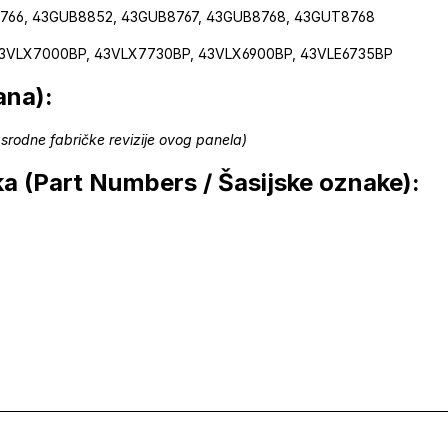
766, 43GUB8852, 43GUB8767, 43GUB8768, 43GUT8768
3VLX7000BP, 43VLX7730BP, 43VLX6900BP, 43VLE6735BP
ana):
 srodne fabričke revizije ovog panela)
ka (Part Numbers / Šasijske oznake):