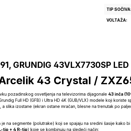
TIP SOČIVA
VOLTAŽA:
-1091, GRUNDIG 43VLX7730SP LE
Arcelik 43 Crystal / ZXZ
avku pozadinskog osvetljenja na televizorima dijagonale
43 inča (1
Grundig Full HD (GFB) i Ultra HD 4K (GUB/VLX) modele koji koriste sp
a slika izostane (ekran ostane mračan, blesne na trenutak po paljenj
 na segmente (polutrake) koji se spajaju na sredini šasije kako bi 
L-tip + 4 R-tip
) koje se kombinuju na sledeći način: