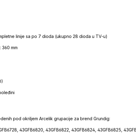
mpletne linije sa po 7 dioda (ukupno 28 dioda u TV-u)
): 360 mm
D)
poleđini
enih pod okriljem Arcelik grupacije za brend Grundig:
GFB6728, 43GFB6820, 43GFB6822, 43GFB6824, 43GFB6825, 43GF