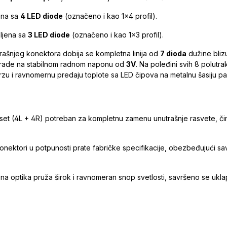
ena sa
4 LED diode
(označeno i kao 1x4 profil).
ljena sa
3 LED diode
(označeno i kao 1x3 profil).
rašnjeg konektora dobija se kompletna linija od
7 dioda
dužine bliz
de rade na stabilnom radnom naponu od
3V
. Na poleđini svih 8 polutr
rzu i ravnomernu predaju toplote sa LED čipova na metalnu šasiju pa
set (4L + 4R) potreban za kompletnu zamenu unutrašnje rasvete, č
onektori u potpunosti prate fabričke specifikacije, obezbeđujući sa
na optika pruža širok i ravnomeran snop svetlosti, savršeno se uklap