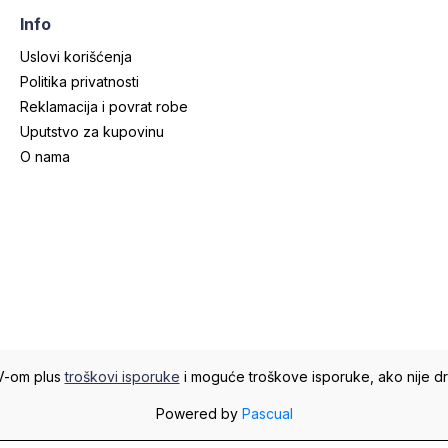
Info
Uslovi korišćenja
Politika privatnosti
Reklamacija i povrat robe
Uputstvo za kupovinu
O nama
V-om plus
troškovi isporuke
i moguće troškove isporuke, ako nije d
Powered by
Pascual