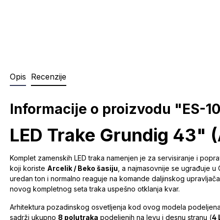
Opis
Recenzije
Informacije o proizvodu "ES
LED Trake Grundig 43" (
Komplet zamenskih LED traka namenjen je za servisiranje i popr
koji koriste
Arcelik / Beko šasiju
, a najmasovnije se ugrađuje u 
uredan ton i normalno reaguje na komande daljinskog upravljača, 
novog kompletnog seta traka uspešno otklanja kvar.
Arhitektura pozadinskog osvetljenja kod ovog modela podeljena je
sadrži ukupno
8 polutraka
podeljenih na levu i desnu stranu (
4 