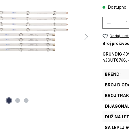
Dostupno, 
Količina
Dodaj u list
Broj proizvo
GRUNDIG
43
43GUT8768, 
BREND:
BROJ DIODA
BROJ TRAK
DIJAGONAL
DUŽINA LE
SA LEPLJI