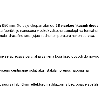
u 850 mm, što daje ukupan zbir od
28 visokoefikasnih dioda
aka fabrički je nanesena visokokvalitetna samolepljiva termalna
nela, drastično smanjujući radnu temperaturu nakon servisa.
ime se sprečava parcijalna zamena koja brzo dovodi do novog
vršeno centriranje polutraka i stabilan prenos napona na
ajući sa fabričkim reflektorom i difuzorima bez pojave svetlih