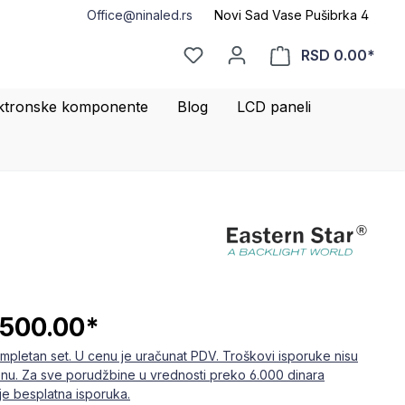
Office@ninaled.rs
Novi Sad Vase Pušibrka 4
RSD 0.00*
ktronske komponente
Blog
LCD paneli
,500.00*
mpletan set. U cenu je uračunat PDV. Troškovi isporuke nisu
enu. Za sve porudžbine u vrednosti preko 6.000 dinara
e besplatna isporuka.