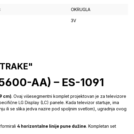
:
OKRUGLA
3V
D TRAKE"
65600-AA) – ES-1091
09 cm)
. Ovaj višesegmentni komplet projektovan je za televizore
ecifične LG Display (LC) panele. Kada televizor startuje, ima
u ili se slika jedva nazire pod spoljnim svetlom), ugradnja ovog
formirali
4 horizontalne linije pune dužine
. Kompletan set