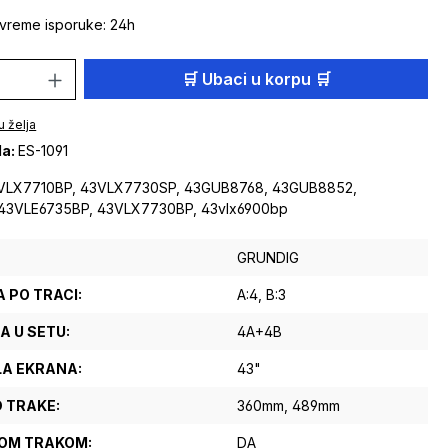
vreme isporuke: 24h
 proizvoda: Unesite željenu količinu ili 
🛒 Ubaci u korpu 🛒
u želja
da:
ES-1091
VLX7710BP, 43VLX7730SP, 43GUB8768, 43GUB8852,
43VLE6735BP, 43VLX7730BP, 43vlx6900bp
GRUNDIG
 PO TRACI:
A:4
, B:3
A U SETU:
4A+4B
A EKRANA:
43"
D TRAKE:
360mm
, 489mm
VOM TRAKOM:
DA