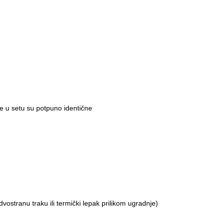
ke u setu su potpuno identične
vostranu traku ili termički lepak prilikom ugradnje)