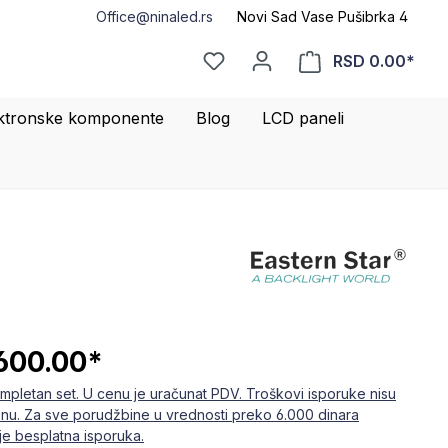
Office@ninaled.rs
Novi Sad Vase Pušibrka 4
RSD 0.00*
ktronske komponente
Blog
LCD paneli
600.00*
mpletan set. U cenu je uračunat PDV. Troškovi isporuke nisu
enu. Za sve porudžbine u vrednosti preko 6.000 dinara
e besplatna isporuka.