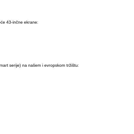
deće 43-inčne ekrane:
mart serije) na našem i evropskom tržištu: