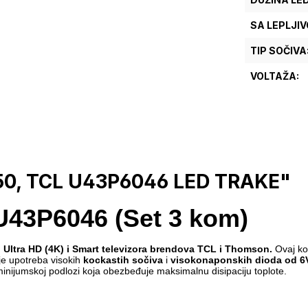
SA LEPLJI
TIP SOČIVA
VOLTAŽA:
250, TCL U43P6046 LED TRAKE"
U43P6046 (Set 3 kom)
 Ultra HD (4K) i Smart televizora brendova TCL i Thomson.
Ovaj kom
je upotreba visokih
kockastih sočiva
i
visokonaponskih dioda od 6
inijumskoj podlozi koja obezbeđuje maksimalnu disipaciju toplote.