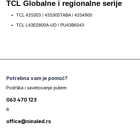
TCL Globalne i regionalne serije
TCL 43S303 / 43S305TABA / 43S4900
TCL L43E5800A-UD / PU43B6043
Potrebna vam je pomoć?
Podrška i savetovanje putem:
063 470 123
ili
office@ninaled.rs