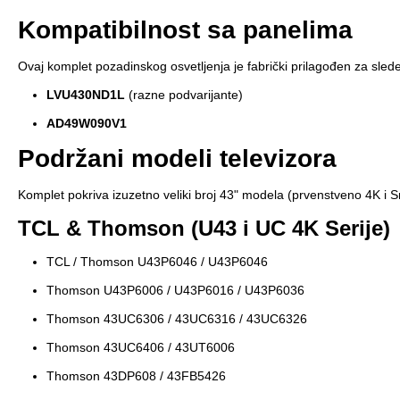
Kompatibilnost sa panelima
Ovaj komplet pozadinskog osvetljenja je fabrički prilagođen za sle
LVU430ND1L
(razne podvarijante)
AD49W090V1
Podržani modeli televizora
Komplet pokriva izuzetno veliki broj 43" modela (prvenstveno 4K i S
TCL & Thomson (U43 i UC 4K Serije)
TCL / Thomson U43P6046 / U43P6046
Thomson U43P6006 / U43P6016 / U43P6036
Thomson 43UC6306 / 43UC6316 / 43UC6326
Thomson 43UC6406 / 43UT6006
Thomson 43DP608 / 43FB5426