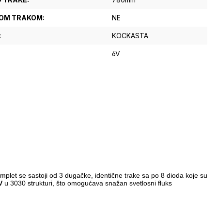
VOM TRAKOM:
NE
:
KOCKASTA
6V
plet se sastoji od 3 dugačke, identične trake sa po 8 dioda koje su
V
u 3030 strukturi, što omogućava snažan svetlosni fluks