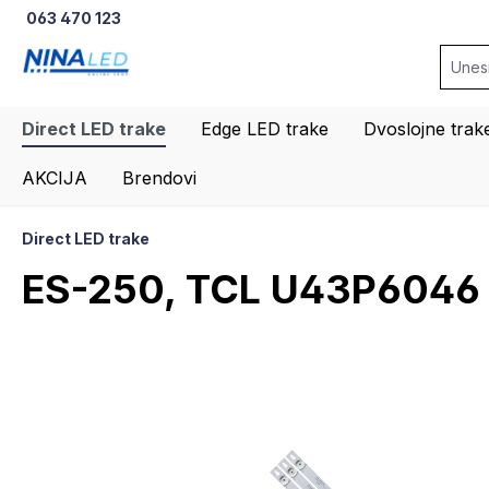
063 470 123
na pretragu
Preskoči na glavnu navigaciju
Direct LED trake
Edge LED trake
Dvoslojne trak
AKCIJA
Brendovi
Direct LED trake
ES-250, TCL U43P6046