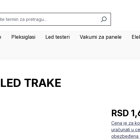
e
Pleksiglasi
Led testeri
Vakumi za panele
Ele
 LED TRAKE
RSD 1,
Cena je za ko
uračunati u c
obezbeđena j