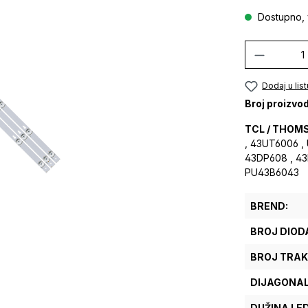
Dostupno, 
Količina
Dodaj u list
Broj proizvo
TCL / THOM
, 43UT6006 ,
43DP608 , 43
PU43B6043
BREND:
BROJ DIODA
BROJ TRAK
DIJAGONAL
DUŽINA LE