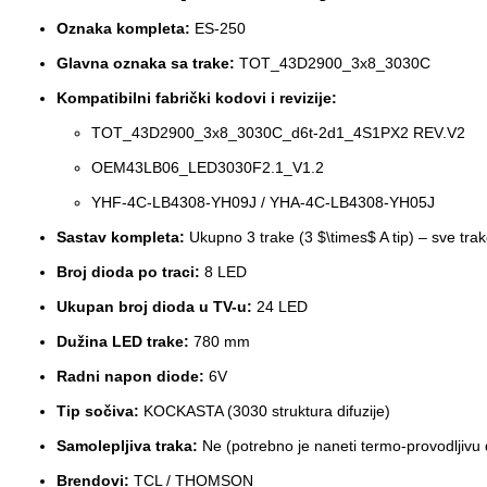
Oznaka kompleta:
ES-250
Glavna oznaka sa trake:
TOT_43D2900_3x8_3030C
Kompatibilni fabrički kodovi i revizije:
TOT_43D2900_3x8_3030C_d6t-2d1_4S1PX2 REV.V2
OEM43LB06_LED3030F2.1_V1.2
YHF-4C-LB4308-YH09J / YHA-4C-LB4308-YH05J
Sastav kompleta:
Ukupno 3 trake (3
$\times$
A tip) – sve tra
Broj dioda po traci:
8 LED
Ukupan broj dioda u TV-u:
24 LED
Dužina LED trake:
780 mm
Radni napon diode:
6V
Tip sočiva:
KOCKASTA (3030 struktura difuzije)
Samolepljiva traka:
Ne (potrebno je naneti termo-provodljivu d
Brendovi:
TCL / THOMSON