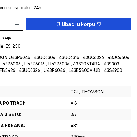
vreme isporuke: 24h
 proizvoda: Unesite željenu količinu ili 
🛒 Ubaci u korpu 🛒
u želja
da:
ES-250
SON
U43P6046 , 43UC6306 , 43UC6316 , 43UC6326 , 43UC6406
 U43P6006 , U43P6016 , U43P6036 , 43S305TABA , 43S303 ,
FB5426 , 43UC6326 , U43P6046 , L43E5800A-UD , 43S4900 ,
TCL
, THOMSON
 PO TRACI:
A:8
A U SETU:
3A
A EKRANA:
43"
D TRAKE:
780mm