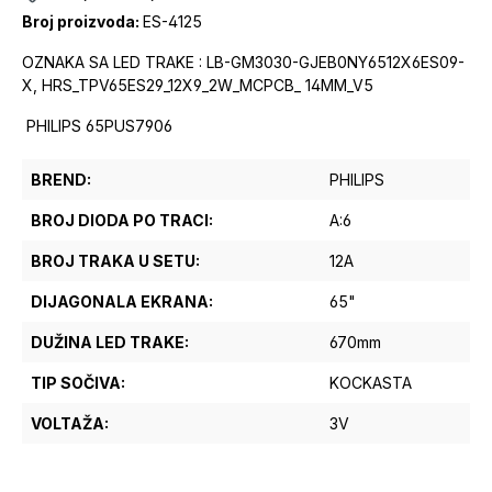
Broj proizvoda:
ES-4125
OZNAKA SA LED TRAKE : LB-GM3030-GJEB0NY6512X6ES09-
X, HRS_TPV65ES29_12X9_2W_MCPCB_ 14MM_V5
PHILIPS 65PUS7906
BREND:
PHILIPS
BROJ DIODA PO TRACI:
A:6
BROJ TRAKA U SETU:
12A
DIJAGONALA EKRANA:
65"
DUŽINA LED TRAKE:
670mm
TIP SOČIVA:
KOCKASTA
VOLTAŽA:
3V