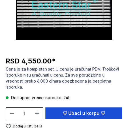
RSD 4,550.00*
Cena je za kompletan set. U cenu je uračunat PDV. Troškovi
isporuke nisu uračunati u cenu. Za sve porudžbine u
vrednosti preko 6.000 dinara obezbeđena je besplatna
isporuka.
Dostupno, vreme isporuke: 24h
Količina proizvoda: Unesite željenu količi
🛒 Ubaci u korpu 🛒
Dodaj u listu želja