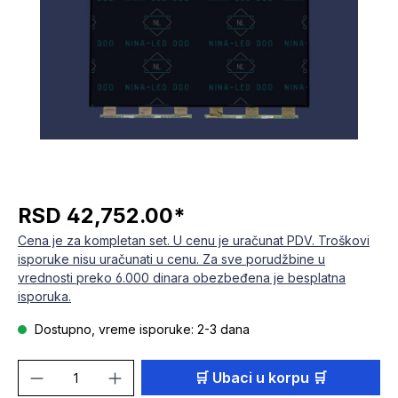
RSD 42,752.00*
Cena je za kompletan set. U cenu je uračunat PDV. Troškovi
isporuke nisu uračunati u cenu. Za sve porudžbine u
vrednosti preko 6.000 dinara obezbeđena je besplatna
isporuka.
Dostupno, vreme isporuke: 2-3 dana
Količina proizvoda: Unesite željenu količi
🛒 Ubaci u korpu 🛒