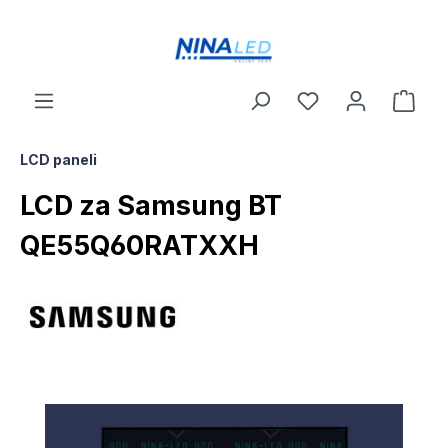
a glavni sadržaj
LCD paneli
LCD za Samsung BT
QE55Q60RATXXH