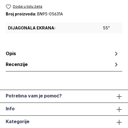
Dodaj u listu želja
Broj proizvoda:
BN95-05631A
DIJAGONALA EKRANA:
55"
Opis
Recenzije
Potrebna vam je pomoć?
Info
Kategorije