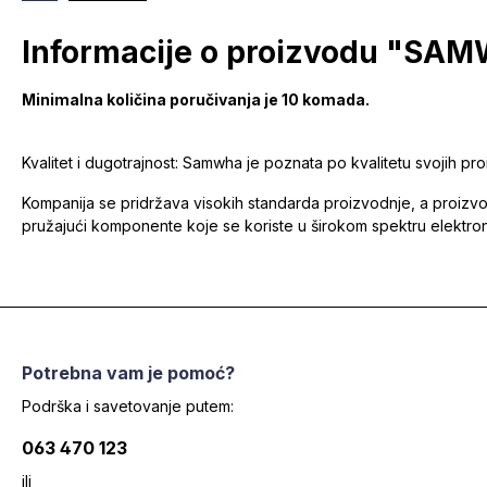
Informacije o proizvodu "SA
Minimalna količina poručivanja je 10 komada.
Kvalitet i dugotrajnost: Samwha je poznata po kvalitetu svojih pr
Kompanija se pridržava visokih standarda proizvodnje, a proizv
pružajući komponente koje se koriste u širokom spektru elektrons
Potrebna vam je pomoć?
Podrška i savetovanje putem:
063 470 123
ili