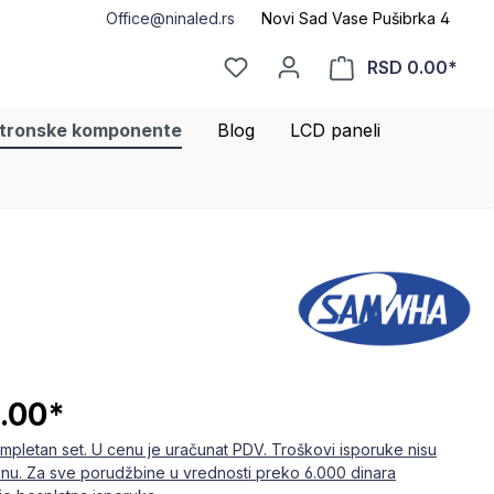
Office@ninaled.rs
Novi Sad Vase Pušibrka 4
RSD 0.00*
ktronske komponente
Blog
LCD paneli
.00*
mpletan set. U cenu je uračunat PDV. Troškovi isporuke nisu
enu. Za sve porudžbine u vrednosti preko 6.000 dinara