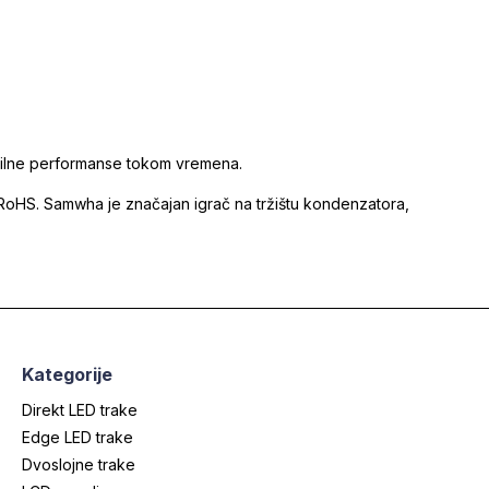
tabilne performanse tokom vremena.
RoHS. Samwha je značajan igrač na tržištu kondenzatora,
Kategorije
Direkt LED trake
Edge LED trake
Dvoslojne trake