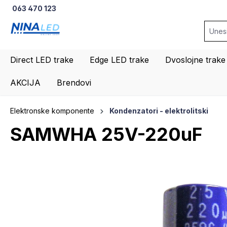
063 470 123
na pretragu
Preskoči na glavnu navigaciju
Direct LED trake
Edge LED trake
Dvoslojne trake
AKCIJA
Brendovi
Elektronske komponente
Kondenzatori - elektrolitski
SAMWHA 25V-220uF