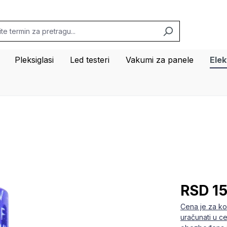
Pleksiglasi
Led testeri
Vakumi za panele
Ele
RSD 15
Cena je za ko
uračunati u c