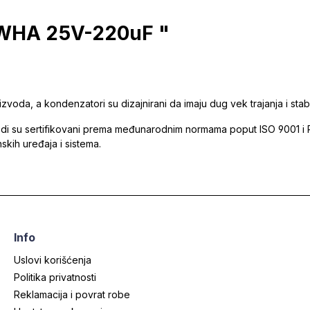
MWHA 25V-220uF "
oizvoda, a kondenzatori su dizajnirani da imaju dug vek trajanja i s
odi su sertifikovani prema međunarodnim normama poput ISO 9001 i 
kih uređaja i sistema.
Info
Uslovi korišćenja
Politika privatnosti
Reklamacija i povrat robe