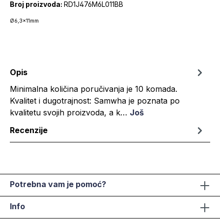
Broj proizvoda:
RD1J476M6L011BB
Ø6,3x11mm
Opis
Minimalna količina poručivanja je 10 komada.
Kvalitet i dugotrajnost: Samwha je poznata po
kvalitetu svojih proizvoda, a k…
Još
Recenzije
Potrebna vam je pomoć?
Info