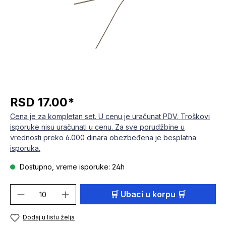
RSD 17.00*
Cena je za kompletan set. U cenu je uračunat PDV. Troškovi
isporuke nisu uračunati u cenu. Za sve porudžbine u
vrednosti preko 6.000 dinara obezbeđena je besplatna
isporuka.
Dostupno, vreme isporuke: 24h
Količina proizvoda: Unesite željenu količi
🛒 Ubaci u korpu 🛒
Dodaj u listu želja