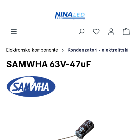
a glavni sadržaj
Elektronske komponente
Kondenzatori - elektrolitski
SAMWHA 63V-47uF